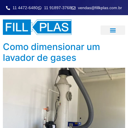
11 4472-6480
11 91897-3768
vendas@fillkplas.com.br
LAVADOR DE GASE
Como dimensionar um
lavador de gases