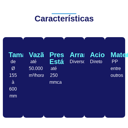
Características
Tamanhos
Vazão
Pressão
Arranjo
Acionamen
Mater
Estática
de
até
Diversos
Direto
PP
Ø
50.000
até
entre
155
m³/hora
250
outros
à
mmca
600
mm