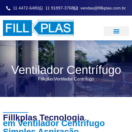
11 4472-6480
11 91897-3768
vendas@fillkplas.com.br
LAVADOR DE GASE
Ventilador Centrífugo
Fillkplas
Ventilador Centrífugo
Fillkplas Tecnologia
em Ventilador Centrífugo
Simples Aspiração