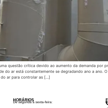
e uma questão crítica devido ao aumento da demanda por p
ade do ar está constantemente se degradando ano a ano. O 
o ar para controlar as […]
S
HORÁRIOS
De segunda à sexta-feira:
O