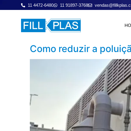
11 4472-6480
11 91897-3768
vendas@fillkplas.
H
Como reduzir a poluiçã