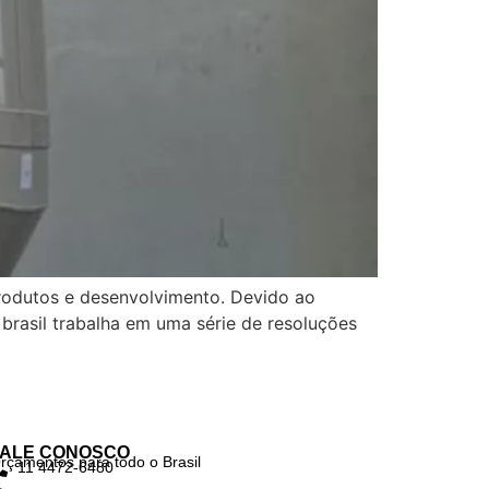
rodutos e desenvolvimento. Devido ao
brasil trabalha em uma série de resoluções
FALE CONOSCO
rçamentos para todo o Brasil
11 4472-6480