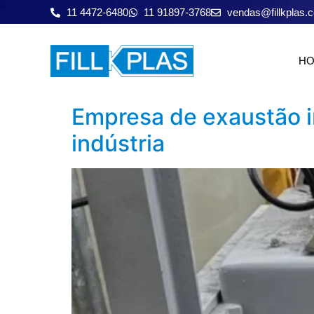
11 4472-6480
11 91897-3768
vendas@fillkplas.
H
Empresa de exaustão i
indústria