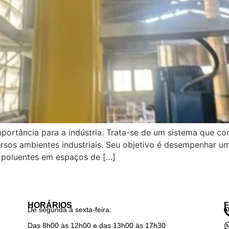
mportância para a indústria. Trata-se de um sistema que c
ersos ambientes industriais. Seu objetivo é desempenhar u
e poluentes em espaços de […]
S
HORÁRIOS
De segunda à sexta-feira:
O
Das 8h00 às 12h00 e das 13h00 às 17h30