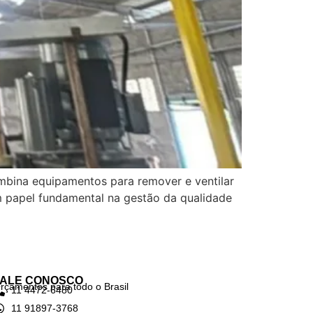
ombina equipamentos para remover e ventilar
m papel fundamental na gestão da qualidade
FALE CONOSCO
rçamentos para todo o Brasil
11 4472-6480
11 91897-3768