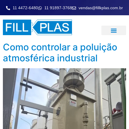
11 4472-6480
11 91897-3768
vendas@fillkplas.com.br
LAVADOR DE GASE
Como controlar a poluição
atmosférica industrial