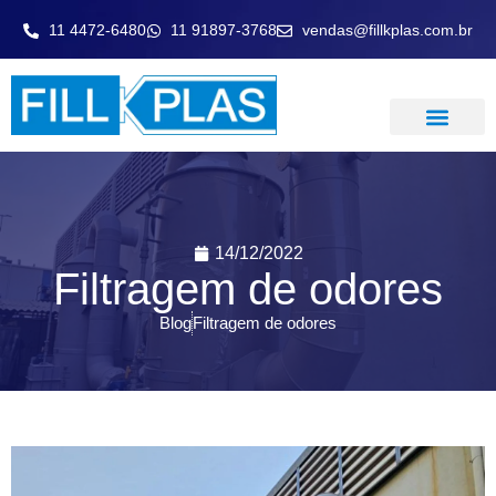
11 4472-6480
11 91897-3768
vendas@fillkplas.com.br
LAVADOR DE GASE
14/12/2022
Filtragem de odores
Blog
Filtragem de odores