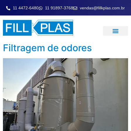
11 4472-6480
11 91897-3768
vendas@fillkplas.com.br
LAVADOR DE GASE
Filtragem de odores